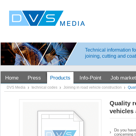
Technical information fo
joining, cutting and coa
Home
Press
Products
Info-Point
Job market
DVS Media
technical codes
Joining in road vehicle construction
Qual
Quality r
vehicles
Do you have
concerning t