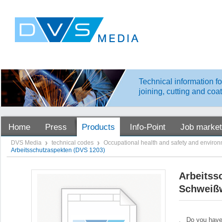
Technical information fo
joining, cutting and coa
Home
Press
Products
Info-Point
Job market
DVS Media
technical codes
Occupational health and safety and environ
Arbeitsschutzaspekten (DVS 1203)
Arbeitss
Schweißw
Do you have