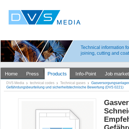
Technical information fo
joining, cutting and coa
Home
Press
Products
Info-Point
Job market
DVS Media
technical codes
Technical gases
Gasversorgungsanlagen 
Gefährdungsbeurteilung und sicherheitstechnische Bewertung (DVS 0221)
Gasver
Schnei
Empfeh
Gefähr