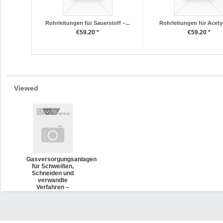
Rohrleitungen für Sauerstoff –...
Rohrleitungen für Acetyl
€59.20 *
€59.20 *
Viewed
Gasversorgungsanlagen
für Schweißen,
Schneiden und
verwandte
Verfahren –
Empfehlungen für
Prüffristen,
Gefährdungsbeurteilung
und
sicherheitstechnische